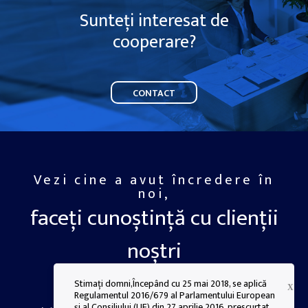
Sunteți interesat de
cooperare?
CONTACT
Vezi cine a avut încredere în
noi,
faceți cunoștință cu clienții
noștri
Stimați domni,Începând cu 25 mai 2018, se aplică
X
Regulamentul 2016/679 al Parlamentului European
și al Consiliului (UE) din 27 aprilie 2016, prescurtat