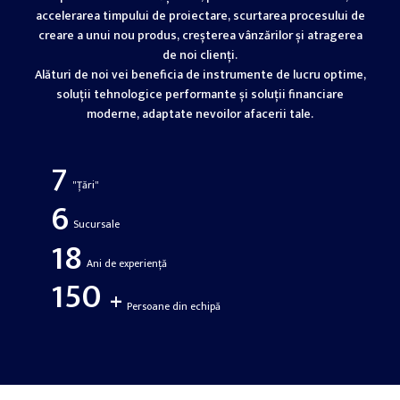
accelerarea timpului de proiectare, scurtarea procesului de
creare a unui nou produs, creșterea vânzărilor și atragerea
de noi clienți.
Alături de noi vei beneficia de instrumente de lucru optime,
soluții tehnologice performante și soluții financiare
moderne, adaptate nevoilor afacerii tale.
7
"Țări"
6
Sucursale
18
Ani de experiență
150
+
Persoane din echipă