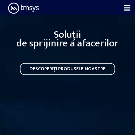
Skip
to
content
Soluții
de sprijinire a afacerilor
DESCOPERIȚI PRODUSELE NOASTRE