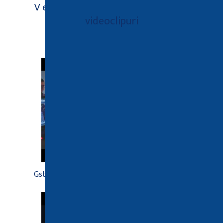
Vedeți pagina noastră
videoclipuri
GstarCAD - Profesjonalny program CAD 2D z
wieczystą licencją