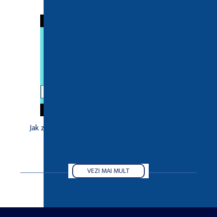
dla projektantów, konstruktorów i rysowników.
Jak zaprojektować dom w programie CAD 2D? -
Projekt domu 2D
VEZI MAI MULT