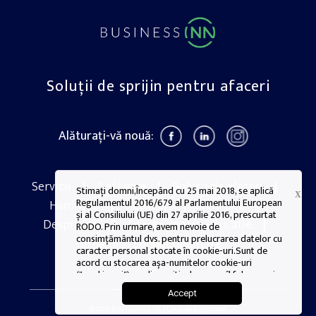
Soluții de sprijin pentru afaceri
Alăturați-vă nouă:
Servicii
Software
Soluții de afaceri
Stimați domni,Începând cu 25 mai 2018, se aplică
X
Regulamentul 2016/679 al Parlamentului European
Hardware
Realizări
Instruire
și al Consiliului (UE) din 27 aprilie 2016, prescurtat
Despre noi
Oferta pentru educatie
RODO. Prin urmare, avem nevoie de
consimțământul dvs. pentru prelucrarea datelor cu
Termeni și confidențialitate
caracter personal stocate în cookie-uri.Sunt de
acord cu stocarea așa-numitelor cookie-uri
("cookie-uri") pe dispozitivul pe care îl folosesc și
cu prelucrarea datelor mele personale lăsate în
Accept
timpul utilizării site-urilor web și a altor parametri
stocați în cookie-uri.
© 2025 BUSINESSINN SRL | Creat de borylo.com