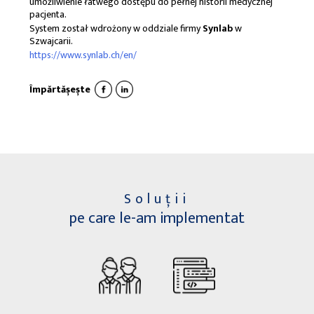
umożliwienie łatwego dostępu do pełnej historii medycznej
pacjenta.
System został wdrożony w oddziale firmy
Synlab
w
Szwajcarii.
https://www.synlab.ch/en/
Împărtășește
Soluții
pe care le-am implementat