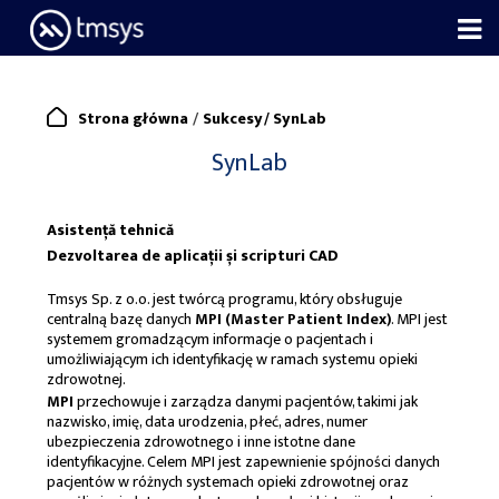
Skip
to
content
/
Strona główna
Sukcesy
/
SynLab
SynLab
Asistență tehnică
Dezvoltarea de aplicații și scripturi CAD
Tmsys Sp. z o.o. jest twórcą programu, który obsługuje
centralną bazę danych
MPI (Master Patient Index)
. MPI jest
systemem gromadzącym informacje o pacjentach i
umożliwiającym ich identyfikację w ramach systemu opieki
zdrowotnej.
MPI
przechowuje i zarządza danymi pacjentów, takimi jak
nazwisko, imię, data urodzenia, płeć, adres, numer
ubezpieczenia zdrowotnego i inne istotne dane
identyfikacyjne. Celem MPI jest zapewnienie spójności danych
pacjentów w różnych systemach opieki zdrowotnej oraz