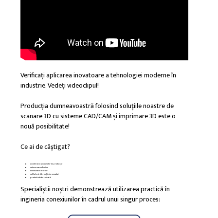
Verificați aplicarea inovatoare a tehnologiei moderne în
industrie. Vedeți videoclipul!
Producția dumneavoastră folosind soluțiile noastre de
scanare 3D cu sisteme CAD/CAM și imprimare 3D este o
nouă posibilitate!
Ce ai de câștigat?
accelerarea proceselor de producție
reducerea costurilor
minimizarea erorilor
calitate de fabricație de neegalat
productivitate ridicată
Specialiștii noștri demonstrează utilizarea practică în
ingineria conexiunilor în cadrul unui singur proces: