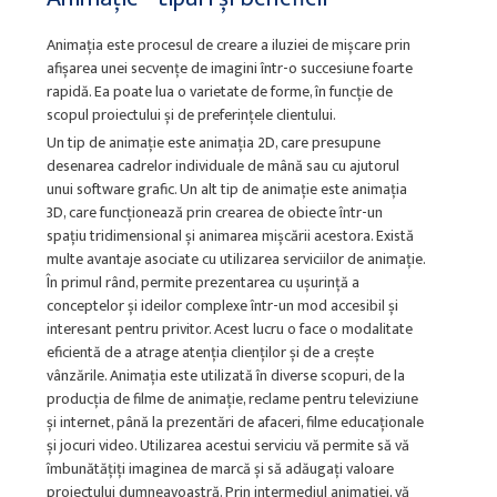
Animația este procesul de creare a iluziei de mișcare prin
afișarea unei secvențe de imagini într-o succesiune foarte
rapidă. Ea poate lua o varietate de forme, în funcție de
scopul proiectului și de preferințele clientului.
Un tip de animație este animația 2D, care presupune
desenarea cadrelor individuale de mână sau cu ajutorul
unui software grafic. Un alt tip de animație este animația
3D, care funcționează prin crearea de obiecte într-un
spațiu tridimensional și animarea mișcării acestora. Există
multe avantaje asociate cu utilizarea serviciilor de animație.
În primul rând, permite prezentarea cu ușurință a
conceptelor și ideilor complexe într-un mod accesibil și
interesant pentru privitor. Acest lucru o face o modalitate
eficientă de a atrage atenția clienților și de a crește
vânzările. Animația este utilizată în diverse scopuri, de la
producția de filme de animație, reclame pentru televiziune
și internet, până la prezentări de afaceri, filme educaționale
și jocuri video. Utilizarea acestui serviciu vă permite să vă
îmbunătățiți imaginea de marcă și să adăugați valoare
proiectului dumneavoastră. Prin intermediul animației, vă