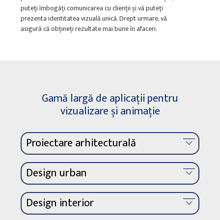
puteți îmbogăți comunicarea cu clienții și vă puteți
prezenta identitatea vizuală unică. Drept urmare, vă
asigură că obțineți rezultate mai bune în afaceri.
Gamă largă de aplicații pentru
vizualizare și animație
Proiectare arhitecturală
Vizualizările îndeplinesc un rol foarte
Design urban
important în procesul de proiectare
arhitecturală. Acestea permit ca proiectele să
Proiectarea urbană este procesul de proiectare
fie ușor de înțeles și să fie prezentate vizual în
Design interior
și organizare a orașelor, a cartierelor și a
fața potențialilor investitori sau clienți.
așezărilor într-un mod funcțional și estetic
Acestea pot fi produse în diferite stiluri și