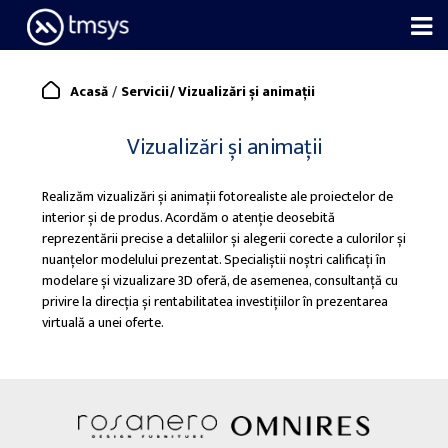
Skip
to
content
/
Acasă
Servicii
/
Vizualizări și animații
Vizualizări și animații
Realizăm vizualizări și animații fotorealiste ale proiectelor de
interior și de produs. Acordăm o atenție deosebită
reprezentării precise a detaliilor și alegerii corecte a culorilor și
nuanțelor modelului prezentat. Specialiștii noștri calificați în
modelare și vizualizare 3D oferă, de asemenea, consultanță cu
privire la direcția și rentabilitatea investițiilor în prezentarea
virtuală a unei oferte.