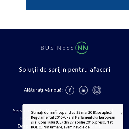
Soluții de sprijin pentru afaceri
Alăturați-vă nouă:
Servicii
Software
Soluții de afaceri
Stimați domni,Începând cu 25 mai 2018, se aplică
X
Regulamentul 2016/679 al Parlamentului European
Hardware
Realizări
Instruire
și al Consiliului (UE) din 27 aprilie 2016, prescurtat
Despre noi
Oferta pentru educatie
RODO. Prin urmare, avem nevoie de