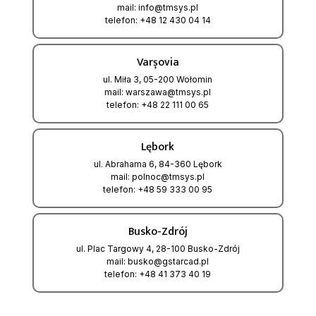
mail: info@tmsys.pl
telefon: +48 12 430 04 14
Varșovia
ul. Miła 3, 05-200 Wołomin
mail: warszawa@tmsys.pl
telefon: +48 22 111 00 65
Lębork
ul. Abrahama 6, 84-360 Lębork
mail: polnoc@tmsys.pl
telefon: +48 59 333 00 95
Busko-Zdrój
ul. Plac Targowy 4, 28-100 Busko-Zdrój
mail: busko@gstarcad.pl
telefon: +48 41 373 40 19