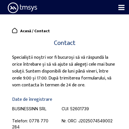
Skip
to
content
Acasă
/
Contact
Contact
Specialiștii noștri vor fi bucuroși să vă răspundă la
orice întrebare și să vă ajute să alegeți cele mai bune
soluții. Suntem disponibili de luni până vineri, între
orele 9:00 și 17:00. După trimiterea formularului, vă
vom contacta în termen de 24 de ore.
Date de înregistrare
BUSINESSINN SRL
CUI: 52601739
Telefon:
0778 770
Nr. ORC: J2025074549002
284