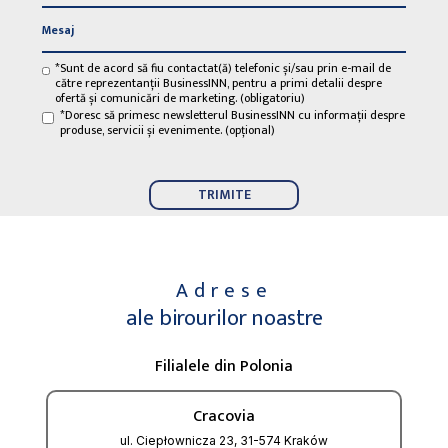
*Sunt de acord să fiu contactat(ă) telefonic și/sau prin e-mail de
către reprezentanții BusinessINN, pentru a primi detalii despre
ofertă și comunicări de marketing. (obligatoriu)
*Doresc să primesc newsletterul BusinessINN cu informații despre
produse, servicii și evenimente. (opțional)
Adrese
ale birourilor noastre
Filialele din Polonia
Cracovia
ul. Ciepłownicza 23, 31-574 Kraków