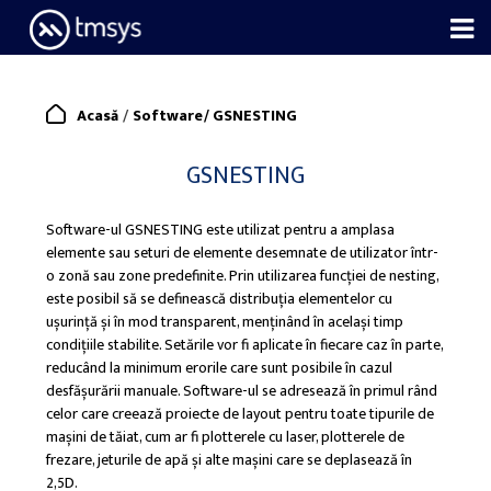
Skip
to
content
/
Acasă
Software
/
GSNESTING
GSNESTING
Software-ul GSNESTING este utilizat pentru a amplasa
elemente sau seturi de elemente desemnate de utilizator într-
o zonă sau zone predefinite. Prin utilizarea funcției de nesting,
este posibil să se definească distribuția elementelor cu
ușurință și în mod transparent, menținând în același timp
condițiile stabilite. Setările vor fi aplicate în fiecare caz în parte,
reducând la minimum erorile care sunt posibile în cazul
desfășurării manuale. Software-ul se adresează în primul rând
celor care creează proiecte de layout pentru toate tipurile de
mașini de tăiat, cum ar fi plotterele cu laser, plotterele de
frezare, jeturile de apă și alte mașini care se deplasează în
2,5D.