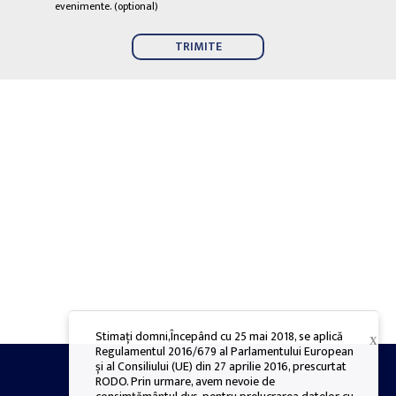
împrumut, facilitează procedurile
evenimente. (optional)
ulterioare de creditare.
Stimați domni,Începând cu 25 mai 2018, se aplică
X
Regulamentul 2016/679 al Parlamentului European
și al Consiliului (UE) din 27 aprilie 2016, prescurtat
RODO. Prin urmare, avem nevoie de