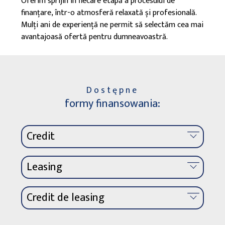
Oferim sprijin în fiecare etapă a procesului de
finanțare, într-o atmosferă relaxată și profesională.
Mulți ani de experiență ne permit să selectăm cea mai
avantajoasă ofertă pentru dumneavoastră.
Dostępne
formy finansowania:
Credit
pe baza unei rate fixe a dobânzii, care
Leasing
garantează o rată neschimbată pe toată
durata împrumutului,
pe baza unei rate fixe a dobânzii, care
Credit de leasing
nu este necesară contribuția proprie,
garantează că valoarea ratelor rămâne
o procedură simplificată care nu necesită
neschimbată pe toată durata
o alternativă la leasing, cu o decizie
prezentarea de documente financiare,
contractului,