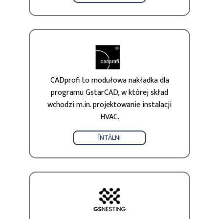
CADprofi to modułowa nakładka dla
programu GstarCAD, w której skład
wchodzi m.in. projektowanie instalacji
HVAC.
ÎNTÂLNI