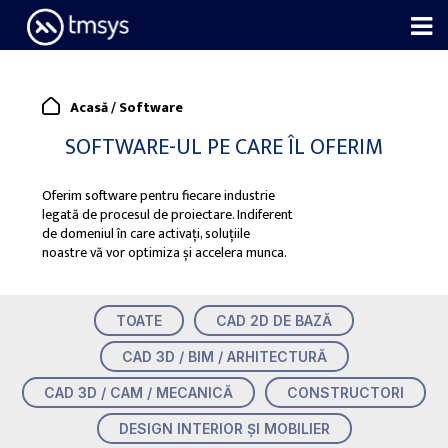
Skip
to
content
Acasă
/
Software
SOFTWARE-UL PE CARE ÎL OFERIM
Oferim software pentru fiecare industrie
legată de procesul de proiectare. Indiferent
de domeniul în care activați, soluțiile
noastre vă vor optimiza și accelera munca.
TOATE
CAD 2D DE BAZĂ
CAD 3D / BIM / ARHITECTURĂ
CAD 3D / CAM / MECANICĂ
CONSTRUCTORI
DESIGN INTERIOR ȘI MOBILIER