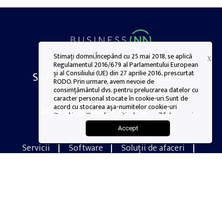
Stimați domni,Începând cu 25 mai 2018, se aplică
X
Regulamentul 2016/679 al Parlamentului European
și al Consiliului (UE) din 27 aprilie 2016, prescurtat
Soluții de sprijin pentru afaceri
RODO. Prin urmare, avem nevoie de
consimțământul dvs. pentru prelucrarea datelor cu
caracter personal stocate în cookie-uri.Sunt de
acord cu stocarea așa-numitelor cookie-uri
Alăturați-vă nouă:
("cookie-uri") pe dispozitivul pe care îl folosesc și
cu prelucrarea datelor mele personale lăsate în
Accept
timpul utilizării site-urilor web și a altor parametri
stocați în cookie-uri.
Servicii
Software
Soluții de afaceri
Cookie-uri
Cookie-urile sunt fișiere de mici dimensiuni stocate
Hardware
Realizări
Instruire
pe computerul unui utilizator pentru a salva
Despre noi
Oferta pentru educatie
preferințele acestuia, pentru a monitoriza istoricul
unei vizite pe un site web, pentru a naviga între
Termeni și confidențialitate
pagini și pentru a permite salvarea setărilor între
vizite. Cookie-urile ajută proprietarii de site-uri
web să colecteze statistici privind frecvența cu
care sunt vizitate anumite subpagini ale site-ului